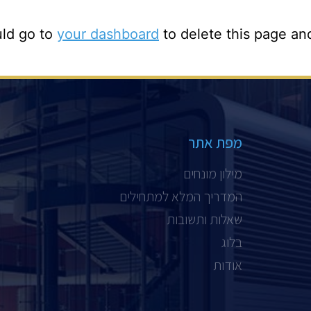
uld go to
your dashboard
to delete this page an
מפת אתר
מילון מונחים
המדריך המלא למתחילים
שאלות ותשובות
בלוג
אודות