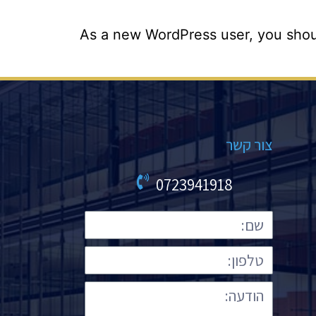
As a new WordPress user, you sho
צור קשר
0723941918