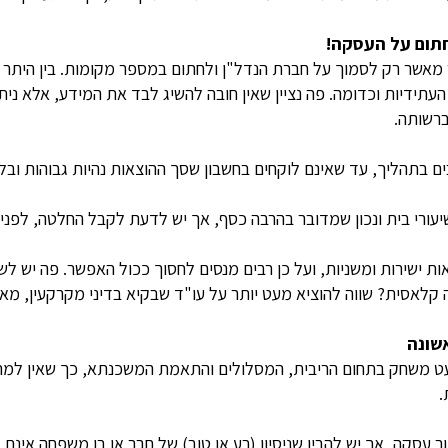
תום על העסקה!
מאשר רק לסמוך על חברת הנדל"ן ולחתום במספר מקומות. בין היתר 
העתידיות וכדומה. פה נציין שאין חובה להשיג לבד את המידע, אלא ני
ברשותה.
 בתהליך, עד שאינם לוקחים בחשבון שסך ההוצאות נהיות גבוהות ובלת
שיעורי בית ונכון שמדובר בהרבה כסף, אך יש לדעת לקבל החלטה, לפ
 ישירות ומשניות, ועל כן רבים מנסים לחסוך ככול האפשר. פה יש לש
 קלאסית? שווה להוציא מעט יותר על עו"ד שבקיא בדיני מקרקעין, מאש
אשונה
ט משחק בתחום הריבית, המסלולים והתאמת המשכנתא, כך שאין למה
.
 עסקה, אך יש להבין שניסיון (רע או טוב) של חבר או בן משפחה אינם 