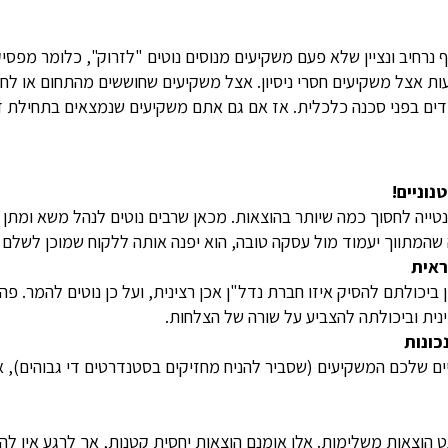
 נרחיב ונציין שלא פעם משקיעים מנוסים נוטים "לזרוק", כלומר מפסיק
ת אצל משקיעים חסרי ניסיון. אצל משקיעים שחוששים מהתחום או לחל
דים בפני סכנה כלכלית. אז אם גם אתם משקיעים שנמצאים בתחילת דר
נוניים!
טייה לחסוך כמה שיותר בהוצאות. מכאן שרבים נוטים לנהל משא ומתן
שהמתווך יעמוד מול עסקה טובה, הוא יפנה אותה ללקוח שמוכן לשלם 
ראית
יכולתם להסיק איזו חברת נדל"ן אכן רצינית, ועל כן נוטים להמר. פה נ
צינית וביכולתה להצביע על שורה של הצלחות.
כונות
יים שלכם המשקיעים (שסביר להניח מחזיקים בסטנדרטים די גבוהים), 
 הוצאות משלימות. אלו אומנם הוצאות יחסית קטנות, אך לרגע אין לה