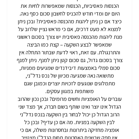
הכנסות פאסיביות, הכנסות שמאפשרות לחיות את
היום יום ומדי חודש להכניס לחשבון סכום כסף נאה.
כיצד אם כן ניתן ליהנות מהכנסה פאסיבית? ובכן ניתן
למצוא לא מעט דרכים, אם כי מראש נציין שלרוב על
מנת ליהנות מהכנסה פאסיבית יש צורך בסכום ראשוני
שמאפשר לבצע השקעה – קצת כמו הביצה
והתרנגולת. עם זאת, ראוי לדעת שבתור התחלה אין
צורך בסכום גדול, גם סכום קטן ניתן למנף. ניתן למנף
סכום סמלי באמצעות דיבידנדים שמגיעים ממניות,
מתשואה נאה שמגיעה מכיוון של נכס נדל"ני,
מתמלוגים שנוגעים לזכויות יוצרים וכמובן שגם
משותפות במגוון עסקים.
עוברים על האופציות וחשים מרומים? ובכן נכון שהרוב
הגדול אינו יוצר ואינו שותף בשום חברה, אך מצד שני
הרוב הגדול כן יכול לבחור בין השקעה בנכס נדל"ני
לבין השקעה במניות. מה אם כן עדיף? ובכן כל
אופציה מחזיקה ביתרונות ובחסרונות משלה, אם כי
אין ספק שבשנים האחרונות תחום הנדל"ן מצטייר