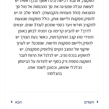
השקעה, או עבור רכישת נכס ראשון? ובכן ראשית יש
לעשות טבלה שמציגה את סך ההכנסות אל מול סך
ההוצאות (החד פעמיות והקבועות). לאחר שלב זה יש
להסיק מסקנות וליישם אותן, כולל מסקנות שנוגעות
לתקציב חודשי ויעד כספי שמכוון לעוד3 שנים. יוצאים
לדרך? יש להביט קדימה ובו זמנית לבחון באופן
תמידי מהו קצב ההתקדמות, כאשר בעת הצורך יש
להסיק וליישם מסקנות חדשות. שנסכם? יש לערוך
שיקוף של המצב הקיים (ולהסיק מסקנות). יש
להשקיע בנכס מניב. יש לגלגל את הרווח לעבר
השקעה נוספת ורק בסוף יש להודות על הביטחון
הכלכלי שהושג, וכמובן לשמר אותו.
בהצלחה!
הקודם
הבא