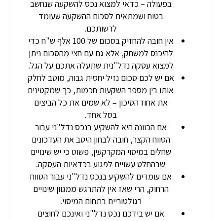
בפעולה – כדאי למצוא נכס להשקעה שנחשב
בטוח ושמתאים לסכום ההשקעה שעומד
לרשותכם.
אין חובה להחזיק בסכום של 100 אלף ש"ח כדי
להיכנס למשחק, אלא גם עם חצי מהסכום ניתן
למצוא עסקה נדל"נית שתעלה אתכם על הגל.
אם יש לכם סכום נזיל יחסית גבוה, מוטב לחלק
אותו בין מספר השקעות חכמות, כך שמקטינים
את אחוז הסיכון – לא שמים את כל הביצים
בסל אחד.
אם הכוונה היא להשקיע בנכס נדל"ני עבור
הטווח הקצר, חובה לבחון היטב את העדכונים
שחלים במיסוי המקרקעין, פשוט כי יש שינויים
שבהחלט עשויים לפגוע בכדאיות העסקה.
אם עומדים להשקיע בנכס נדל"ני עבור הטווח
הרחוק, הרי שאז אין להתרגש ממגוון שינויים
רגולטוריים בתחום המיסוי.
אם יש בידכם נכס נדל"ני ואינכם לחוצים